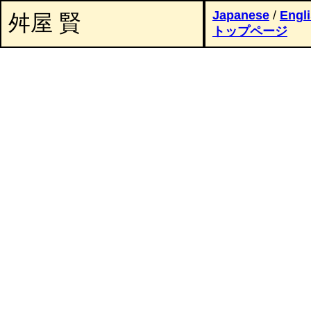
Japanese
/
Engl
舛屋 賢
トップページ